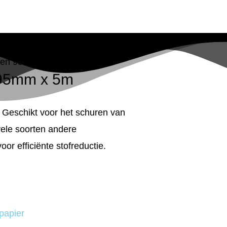
llen 95mm x 5m
 95mm x 5m
. Geschikt voor het schuren van
vele soorten andere
or efficiënte stofreductie.
papier