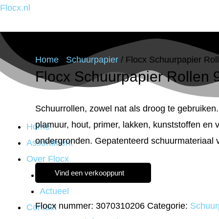
Ga
Flocx.nl
naar
de
inhoud
Home
/
Schuurpapier
/ Flocx Schuurpapier Ro
Flocx Schuurpapier Rollen
Schuurrollen, zowel nat als droog te gebruiken
plamuur, hout, primer, lakken, kunststoffen en 
Home
ondergronden. Gepatenteerd schuurmateriaal vo
Assortiment
Over Flocx
Vind een verkooppunt
Verkooppunten
Actueel
Flocx nummer:
3070310206
Categorie:
Schuur
Contact